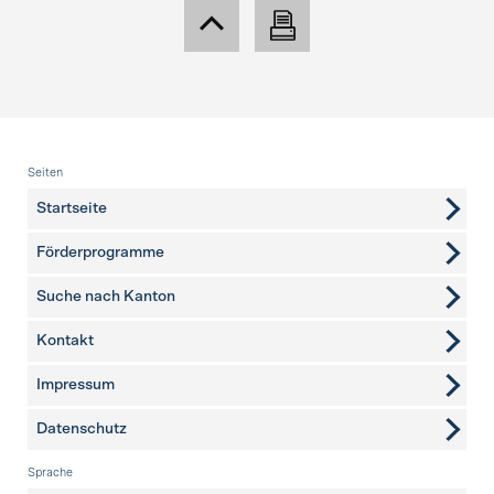
Fusszeile
Seiten
Startseite
Förderprogramme
Suche nach Kanton
Kontakt
weitere Seiten
Impressum
Datenschutz
Sprache