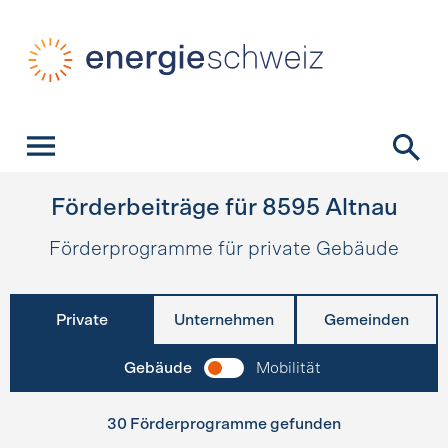
Schnellnavigation
Startseite
Navigation
Inhalt
Kontakt
Suche
Hauptnavigation
Förderbeiträge für
8595
Altnau
Förderprogramme für private Gebäude
Private
Unternehmen
Gemeinden
Gebäude
Mobilität
30 Förderprogramme gefunden