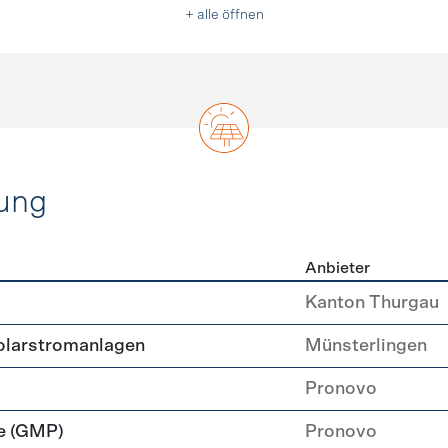
+ alle öffnen
ung
Anbieter
rzeugung
Kanton Thurgau
Solarstromanlagen
Münsterlingen
Pronovo
e (GMP)
Pronovo