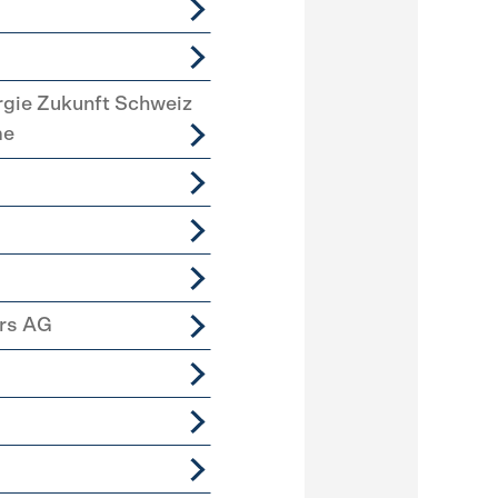
rgie Zukunft Schweiz
me
ers AG