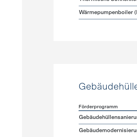
Wärmepumpenboiler (E
Gebäudehüll
Förderprogramm
Förderprogramme
Gebäud
Gebäudehüllensanierun
Gebäudemodernisieru