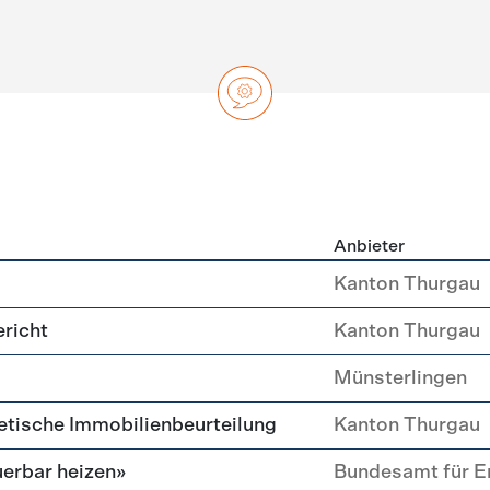
Anbieter
ng
Kanton Thurgau
richt
Kanton Thurgau
Münsterlingen
etische Immobilien­beurteilung
Kanton Thurgau
erbar heizen»
Bundesamt für E