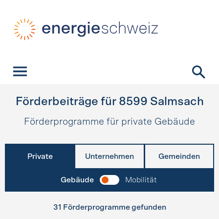
Schnellnavigation
Startseite
Navigation
Inhalt
Kontakt
Suche
Hauptnavigation
Förderbeiträge für
8599
Salmsach
Förderprogramme für private Gebäude
Private
Unternehmen
Gemeinden
Gebäude
Mobilität
31 Förderprogramme gefunden