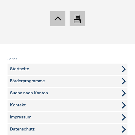
Fusszeile
Seiten
Startseite
Förderprogramme
Suche nach Kanton
Kontakt
weitere Seiten
Impressum
Datenschutz