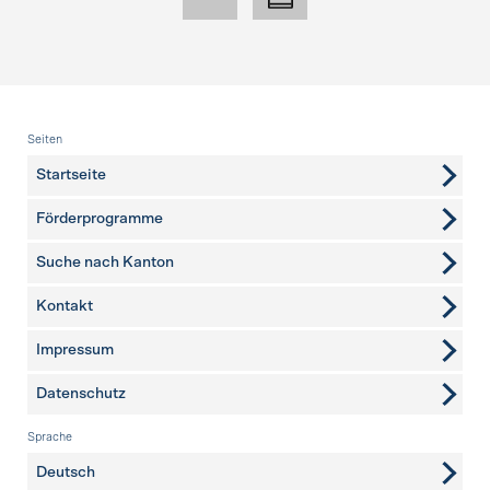
Fusszeile
Seiten
Startseite
Förderprogramme
Suche nach Kanton
Kontakt
weitere Seiten
Impressum
Datenschutz
Sprache
Deutsch