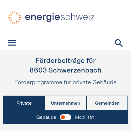
Schnellnavigation
Startseite
Navigation
Inhalt
Kontakt
Suche
Hauptnavigation
Förderbeiträge für
8603
Schwerzenbach
Förderprogramme für private Gebäude
Private
Unternehmen
Gemeinden
Gebäude
Mobilität