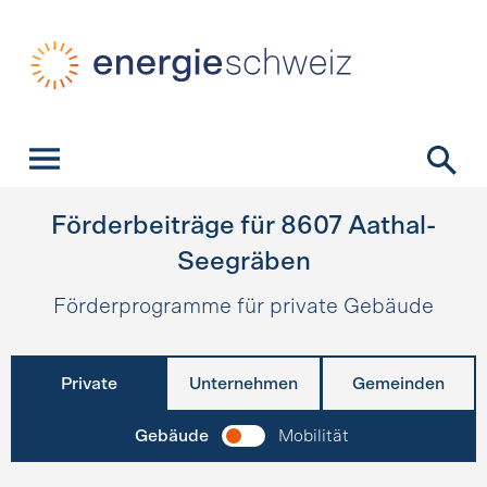
Schnellnavigation
Startseite
Navigation
Inhalt
Kontakt
Suche
Hauptnavigation
Förderbeiträge für
8607
Aathal-
Seegräben
Förderprogramme für private Gebäude
Private
Unternehmen
Gemeinden
Gebäude
Mobilität