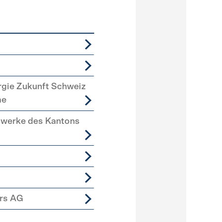
rgie Zukunft Schweiz
me
swerke des Kantons
ers AG