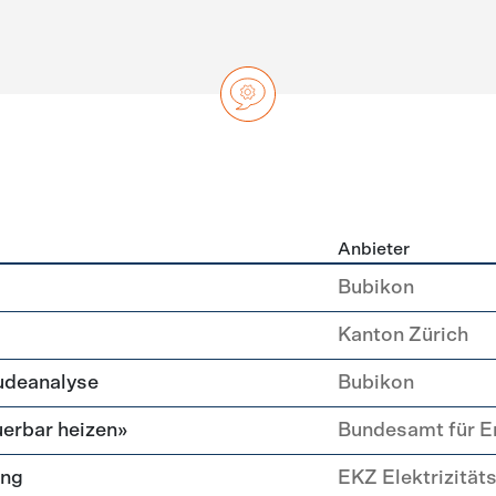
Anbieter
ng
Bubikon
Kanton Zürich
udeanalyse
Bubikon
erbar heizen»
Bundesamt für E
ung
EKZ Elektrizität