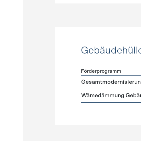
Gebäudehüll
Förderprogramm
Förderprogramme
Gebäud
Gesamtmodernisierun
Wämedämmung Gebäu