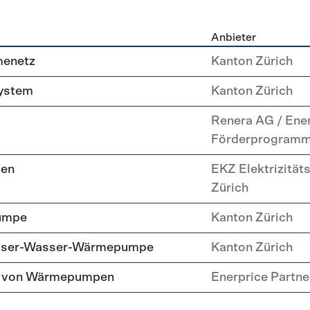
Anbieter
g
menetz
Kanton Zürich
system
Kanton Zürich
Renera AG / Ene
Förderprogram
pen
EKZ Elektrizität
Zürich
umpe
Kanton Zürich
asser-Wasser-Wärmepumpe
Kanton Zürich
tz von Wärmepumpen
Enerprice Partn