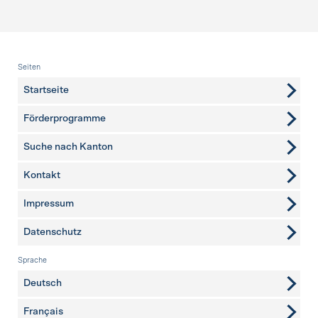
Fusszeile
Seiten
Startseite
Förderprogramme
Suche nach Kanton
Kontakt
weitere Seiten
Impressum
Datenschutz
Sprache
Deutsch
Français