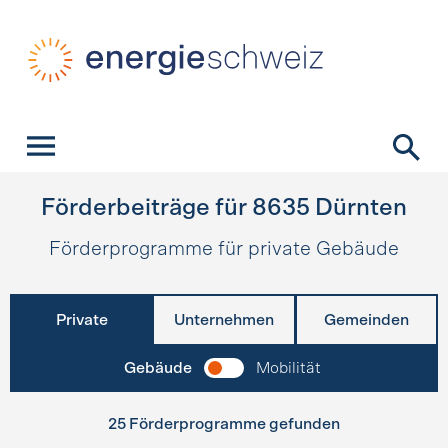
Schnellnavigation
Startseite
Navigation
Inhalt
Kontakt
Suche
Hauptnavigation
Förderbeiträge für
8635
Dürnten
Förderprogramme für private Gebäude
Private
Unternehmen
Gemeinden
Gebäude
Mobilität
25 Förderprogramme gefunden