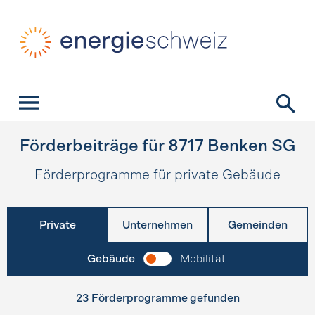
Schnellnavigation
Startseite
Navigation
Inhalt
Kontakt
Suche
Hauptnavigation
Förderbeiträge für
8717
Benken SG
Förderprogramme für private Gebäude
Private
Unternehmen
Gemeinden
Gebäude
Mobilität
23 Förderprogramme gefunden