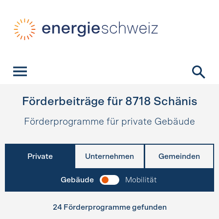
Schnellnavigation
Startseite
Navigation
Inhalt
Kontakt
Suche
Hauptnavigation
Förderbeiträge für
8718
Schänis
Förderprogramme für private Gebäude
Private
Unternehmen
Gemeinden
Gebäude
Mobilität
24 Förderprogramme gefunden