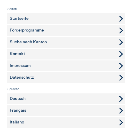
Fusszeile
Seiten
Startseite
Förderprogramme
Suche nach Kanton
Kontakt
weitere Seiten
Impressum
Datenschutz
Sprache
Deutsch
Français
Italiano