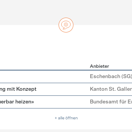
Anbieter
ng
Eschenbach (SG
ng mit Konzept
Kanton St. Galle
erbar heizen»
Bundesamt für E
+ alle öffnen