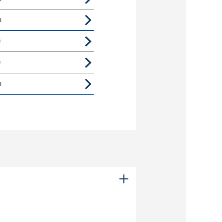
n
)
)
n