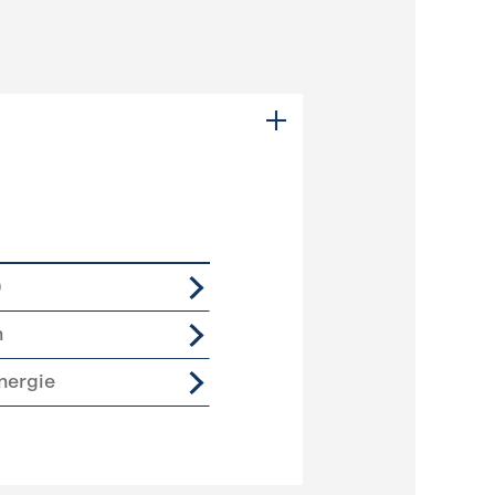
)
n
nergie