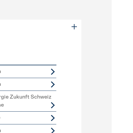
n
n
rgie Zukunft Schweiz
me
)
n