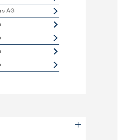
ers AG
n
n
n
n