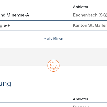
Anbieter
u
und Minergie-A
Eschenbach (SG
gie-P
Kanton St. Galle
+ alle öffnen
ung
Anbieter
rzeugung