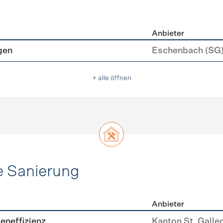
Anbieter
asser
gen
Eschenbach (SG
+ alle öffnen
e Sanierung
Anbieter
ehülle Sanierung
eneffizienz
Kanton St. Galle