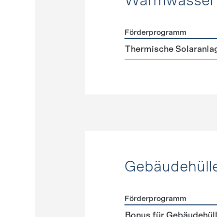
Warmwasser
Förderprogramm
Förderprogramme
Warmw
Thermische Solaranla
Gebäudehüll
Förderprogramm
Förderprogramme
Gebäud
Bonus für Gebäudehüll