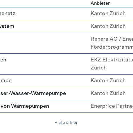
Anbieter
g
menetz
Kanton Zürich
system
Kanton Zürich
Renera AG / Ene
Förderprogram
pen
EKZ Elektrizität
Zürich
umpe
Kanton Zürich
asser-Wasser-Wärmepumpe
Kanton Zürich
tz von Wärmepumpen
Enerprice Partn
+ alle öffnen