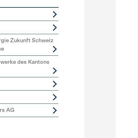
rgie Zukunft Schweiz
me
swerke des Kantons
ers AG