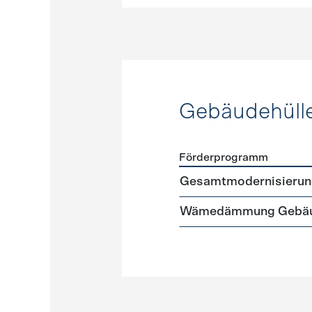
Gebäudehüll
Förderprogramm
Förderprogramme
Gebäud
Gesamtmodernisierun
Wämedämmung Gebäu