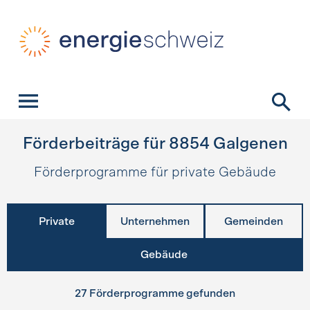
Schnellnavigation
Startseite
Navigation
Inhalt
Kontakt
Suche
Hauptnavigation
Förderbeiträge für
8854
Galgenen
Förderprogramme für private Gebäude
Private
Unternehmen
Gemeinden
Gebäude
27 Förderprogramme gefunden