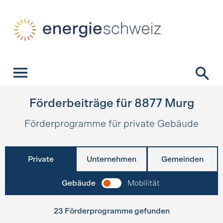
Schnellnavigation
Startseite
Navigation
Inhalt
Kontakt
Suche
Hauptnavigation
Förderbeiträge für
8877
Murg
Förderprogramme für private Gebäude
Private
Unternehmen
Gemeinden
Gebäude
Mobilität
23 Förderprogramme gefunden