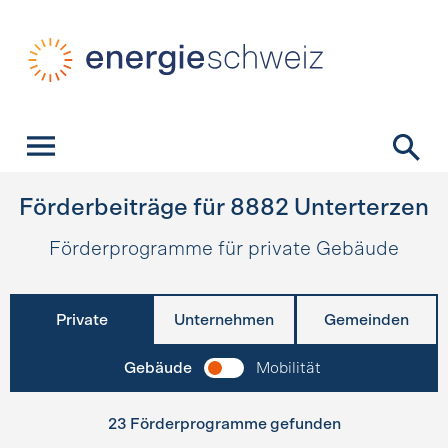
Schnellnavigation
Startseite
Navigation
Inhalt
Kontakt
Suche
Hauptnavigation
Förderbeiträge für
8882
Unterterzen
Förderprogramme für private Gebäude
Private
Unternehmen
Gemeinden
Gebäude
Mobilität
23 Förderprogramme gefunden