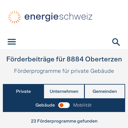
Schnellnavigation
Startseite
Navigation
Inhalt
Kontakt
Suche
Hauptnavigation
Förderbeiträge für
8884
Oberterzen
Förderprogramme für private Gebäude
Private
Unternehmen
Gemeinden
Gebäude
Mobilität
23 Förderprogramme gefunden