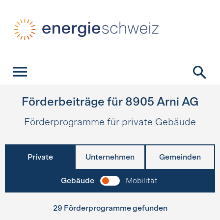
Schnellnavigation
Startseite
Navigation
Inhalt
Kontakt
Suche
Hauptnavigation
Förderbeiträge für
8905
Arni AG
Förderprogramme für private Gebäude
Private
Unternehmen
Gemeinden
Gebäude
Mobilität
29 Förderprogramme gefunden