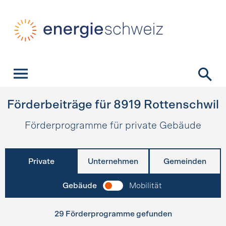
Schnellnavigation
Startseite
Navigation
Inhalt
Kontakt
Suche
Hauptnavigation
Förderbeiträge für
8919
Rottenschwil
Förderprogramme für private Gebäude
Private
Unternehmen
Gemeinden
Gebäude
Mobilität
29 Förderprogramme gefunden