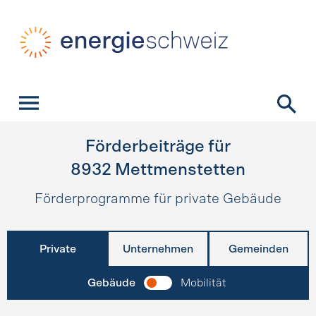
Schnellnavigation
Startseite
Navigation
Inhalt
Kontakt
Suche
Hauptnavigation
Förderbeiträge für
8932
Mettmenstetten
Förderprogramme für private Gebäude
Private
Unternehmen
Gemeinden
Gebäude
Mobilität