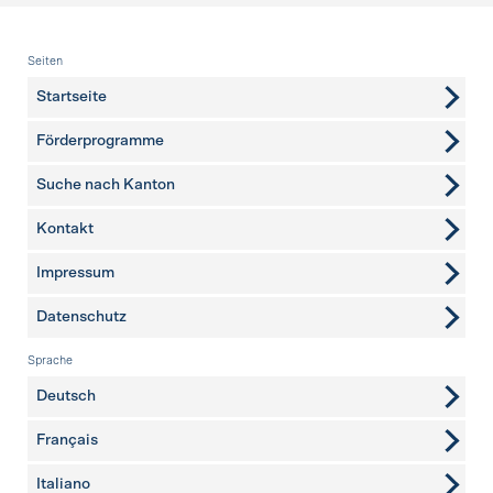
Fusszeile
Seiten
Startseite
Förderprogramme
Suche nach Kanton
Kontakt
weitere Seiten
Impressum
Datenschutz
Sprache
Deutsch
Français
Italiano