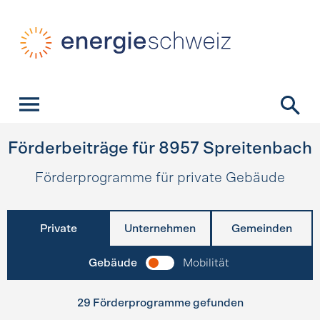
Schnellnavigation
Startseite
Navigation
Inhalt
Kontakt
Suche
Hauptnavigation
Förderbeiträge für
8957
Spreitenbach
Förderprogramme für private Gebäude
Private
Unternehmen
Gemeinden
Gebäude
Mobilität
29 Förderprogramme gefunden