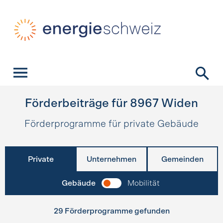
Schnellnavigation
Startseite
Navigation
Inhalt
Kontakt
Suche
Hauptnavigation
Förderbeiträge für
8967
Widen
Förderprogramme für private Gebäude
Private
Unternehmen
Gemeinden
Gebäude
Mobilität
29 Förderprogramme gefunden