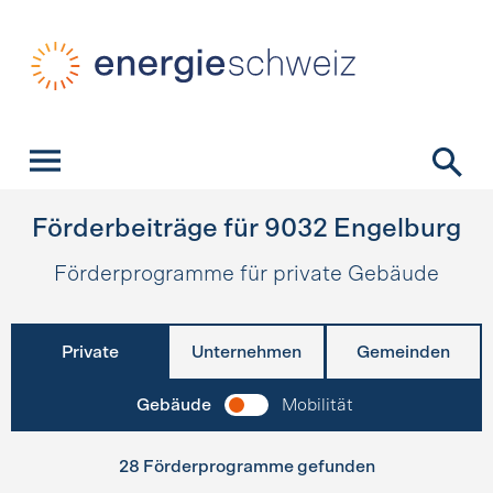
Schnellnavigation
Startseite
Navigation
Inhalt
Kontakt
Suche
Hauptnavigation
Förderbeiträge für
9032
Engelburg
Förderprogramme für private Gebäude
Private
Unternehmen
Gemeinden
Gebäude
Mobilität
28 Förderprogramme gefunden