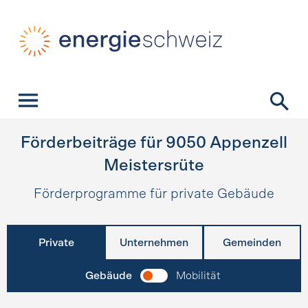
Schnellnavigation
Startseite
Navigation
Inhalt
Kontakt
Suche
Hauptnavigation
Förderbeiträge für
9050
Appenzell
Meistersrüte
Förderprogramme für private Gebäude
Private
Unternehmen
Gemeinden
Gebäude
Mobilität