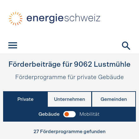
Schnellnavigation
Startseite
Navigation
Inhalt
Kontakt
Suche
Hauptnavigation
Förderbeiträge für
9062
Lustmühle
Förderprogramme für private Gebäude
Private
Unternehmen
Gemeinden
Gebäude
Mobilität
27 Förderprogramme gefunden