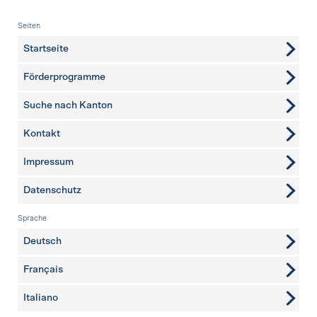
Fusszeile
Seiten
Startseite
Förderprogramme
Suche nach Kanton
Kontakt
weitere Seiten
Impressum
Datenschutz
Sprache
Deutsch
Français
Italiano