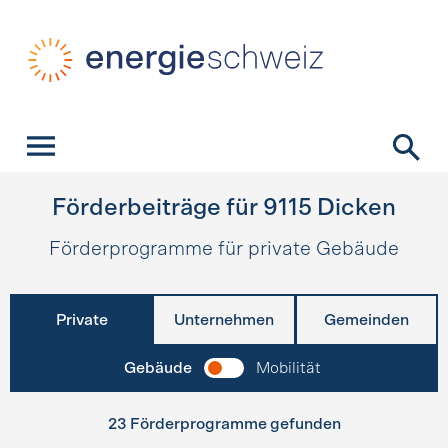
Schnellnavigation
Startseite
Navigation
Inhalt
Kontakt
Suche
Hauptnavigation
Förderbeiträge für
9115
Dicken
Förderprogramme für private Gebäude
Private
Unternehmen
Gemeinden
Gebäude
Mobilität
23 Förderprogramme gefunden