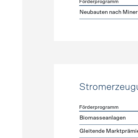
Förderprogramm
Förderprogramme
Neuba
Neubauten nach Miner
Stromerzeug
Förderprogramm
Förderprogramme
Strome
Biomasseanlagen
Gleitende Marktprämi