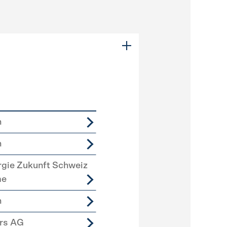
n
n
rgie Zukunft Schweiz
me
n
ers AG