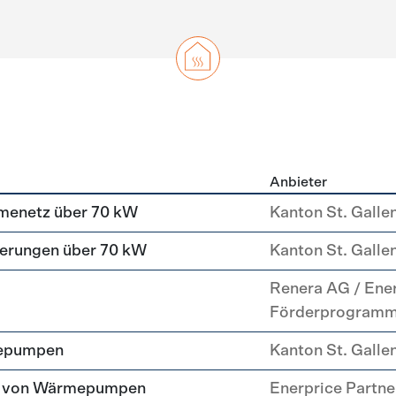
Anbieter
g
menetz über 70 kW
Kanton St. Galle
erungen über 70 kW
Kanton St. Galle
Renera AG / Ene
Förderprogram
mepumpen
Kanton St. Galle
tz von Wärmepumpen
Enerprice Partn