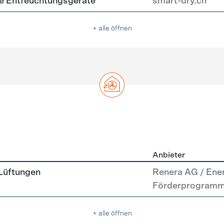
nte Entfeuchtungsgeräte
smart-dry.ch
+ alle öffnen
Anbieter
g
 Lüftungen
Renera AG / Ene
Förderprogram
+ alle öffnen