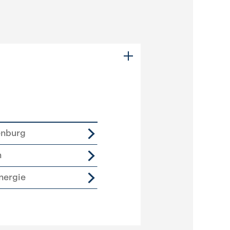
enburg
n
nergie