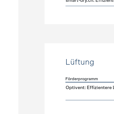
smart-dry.ch: Effizie
Lüftung
Förderprogramm
Förderprogramme
Lüftun
Optivent: Effizientere