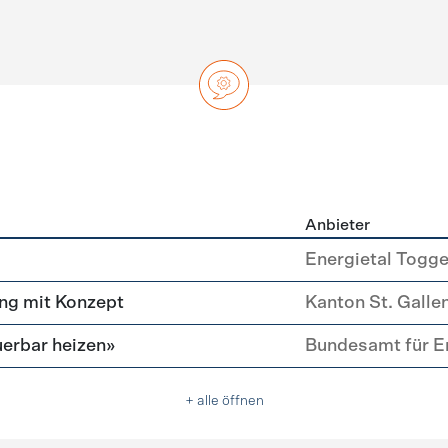
Anbieter
ng
Energietal Togg
ng mit Konzept
Kanton St. Galle
erbar heizen»
Bundesamt für E
+ alle öffnen