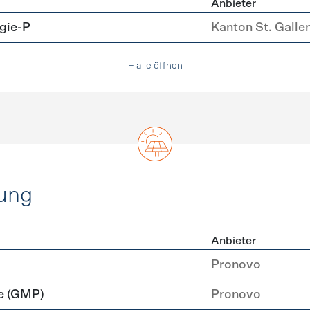
Anbieter
u
gie-P
Kanton St. Galle
+ alle öffnen
ung
Anbieter
rzeugung
Pronovo
e (GMP)
Pronovo