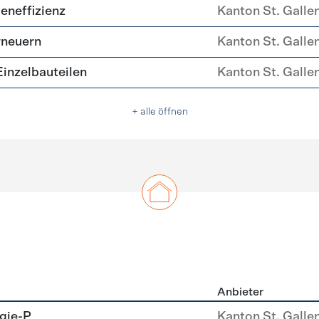
ehülle Sanierung
eneffizienz
Kanton St. Galle
rneuern
Kanton St. Galle
nzelbauteilen
Kanton St. Galle
+ alle öffnen
Anbieter
u
gie-P
Kanton St. Galle