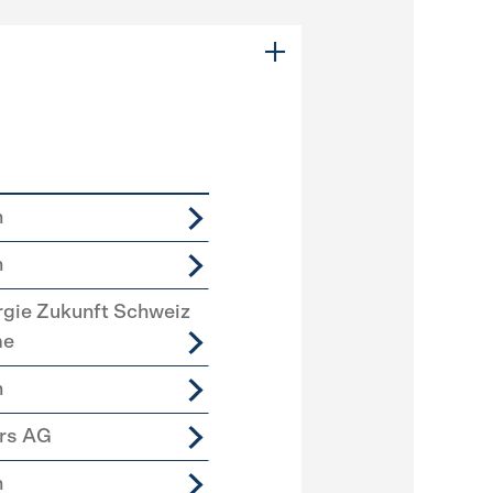
n
n
rgie Zukunft Schweiz
me
n
ers AG
n