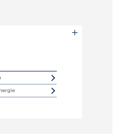
n
nergie