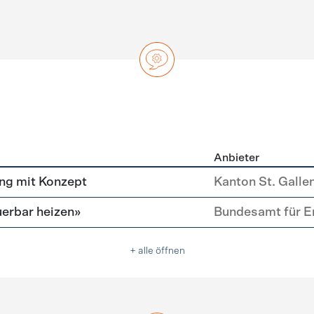
Anbieter
ng
ng mit Konzept
Kanton St. Galle
erbar heizen»
Bundesamt für E
+ alle öffnen