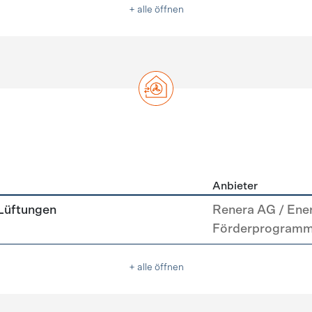
+ alle öffnen
Anbieter
g
 Lüftungen
Renera AG / Ene
Förderprogram
+ alle öffnen