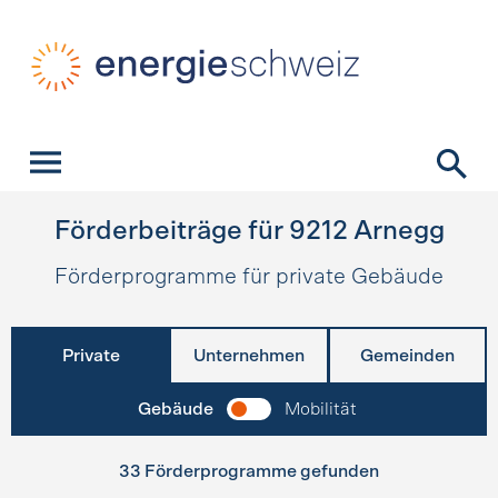
Schnellnavigation
Startseite
Navigation
Inhalt
Kontakt
Suche
Hauptnavigation
Förderbeiträge für
9212
Arnegg
Förderprogramme für private Gebäude
Private
Unternehmen
Gemeinden
Gebäude
Mobilität
33 Förderprogramme gefunden