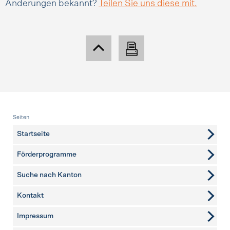
Änderungen bekannt?
Teilen Sie uns diese mit.
Fusszeile
Seiten
Startseite
Förderprogramme
Suche nach Kanton
Kontakt
weitere Seiten
Impressum