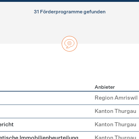
31 Förderprogramme gefunden
Anbieter
ng
Region Amriswil
Kanton Thurgau
richt
Kanton Thurgau
etische Immobilien­beurteilung
Kanton Thurgau