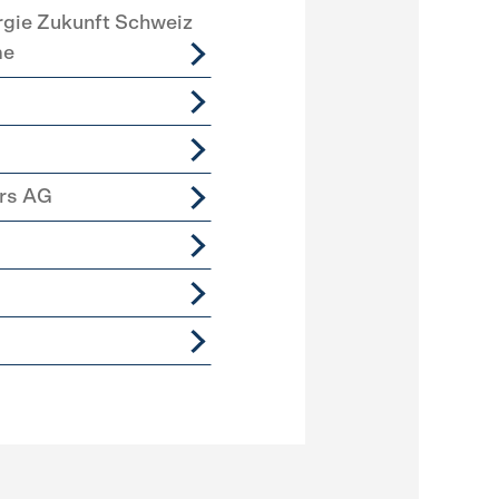
rgie Zukunft Schweiz
me
ers AG