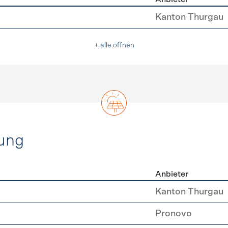
u
Kanton Thurgau
+ alle öffnen
ung
Anbieter
rzeugung
Kanton Thurgau
Pronovo