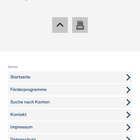
Fusszeile
Seiten
Startseite
Förderprogramme
Suche nach Kanton
Kontakt
weitere Seiten
Impressum
Datenschutz