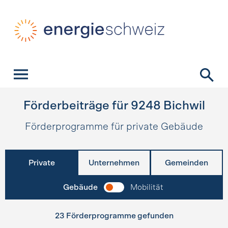
Schnellnavigation
Startseite
Navigation
Inhalt
Kontakt
Suche
Hauptnavigation
Förderbeiträge für
9248
Bichwil
Förderprogramme für private Gebäude
Private
Unternehmen
Gemeinden
Gebäude
Mobilität
23 Förderprogramme gefunden