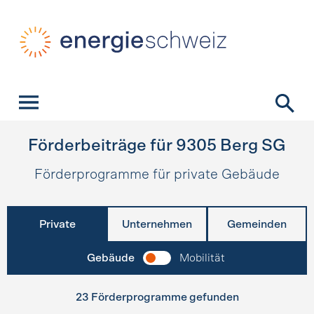
Schnellnavigation
Startseite
Navigation
Inhalt
Kontakt
Suche
Hauptnavigation
Förderbeiträge für
9305
Berg SG
Förderprogramme für private Gebäude
Private
Unternehmen
Gemeinden
Gebäude
Mobilität
23 Förderprogramme gefunden