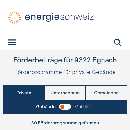
Schnellnavigation
Startseite
Navigation
Inhalt
Kontakt
Suche
Hauptnavigation
Förderbeiträge für
9322
Egnach
Förderprogramme für private Gebäude
Private
Unternehmen
Gemeinden
Gebäude
Mobilität
30 Förderprogramme gefunden