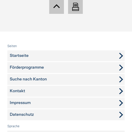
Fusszeile
Seiten
Startseite
Förderprogramme
Suche nach Kanton
Kontakt
weitere Seiten
Impressum
Datenschutz
Sprache