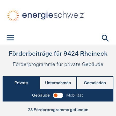
Schnellnavigation
Startseite
Navigation
Inhalt
Kontakt
Suche
Hauptnavigation
Förderbeiträge für
9424
Rheineck
Förderprogramme für private Gebäude
Private
Unternehmen
Gemeinden
Gebäude
Mobilität
23 Förderprogramme gefunden