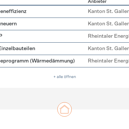
Anbieter
ehülle Sanierung
eneffizienz
Kanton St. Galle
rneuern
Kanton St. Galle
P
Rheintaler Energi
nzelbauteilen
Kanton St. Galle
deprogramm (Wärmedämmung)
Rheintaler Energi
+ alle öffnen