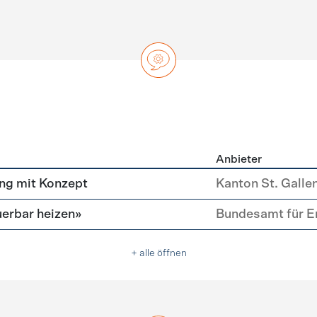
Anbieter
ng
ng mit Konzept
Kanton St. Galle
erbar heizen»
Bundesamt für E
+ alle öffnen