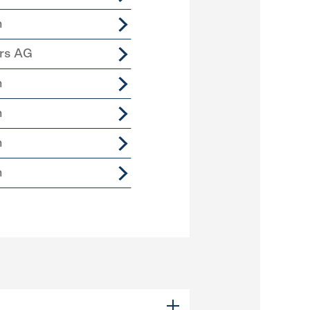
n
ers AG
n
n
n
n