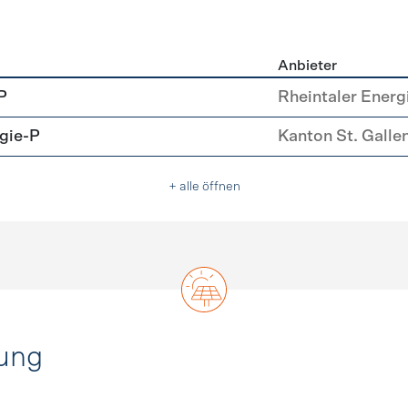
Anbieter
u
P
Rheintaler Energi
gie-P
Kanton St. Galle
+ alle öffnen
ung