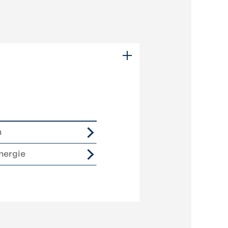
n
nergie