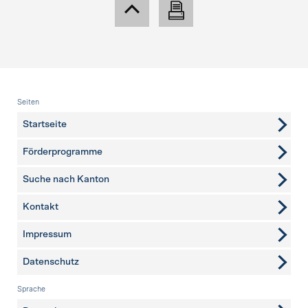
Fusszeile
Seiten
Startseite
Förderprogramme
Suche nach Kanton
Kontakt
weitere Seiten
Impressum
Datenschutz
Sprache