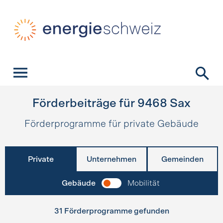
Schnellnavigation
Startseite
Navigation
Inhalt
Kontakt
Suche
Hauptnavigation
Förderbeiträge für
9468
Sax
Förderprogramme für private Gebäude
Private
Unternehmen
Gemeinden
Gebäude
Mobilität
31 Förderprogramme gefunden