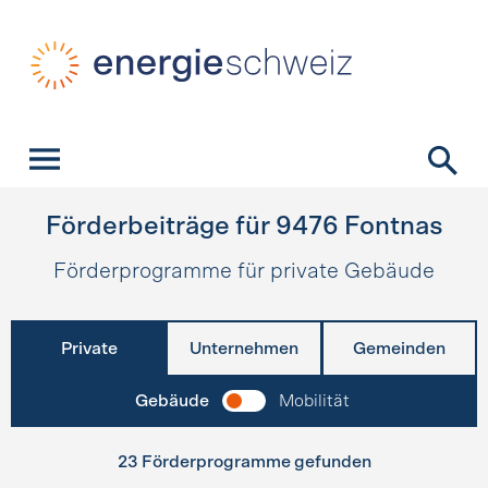
Schnellnavigation
Startseite
Navigation
Inhalt
Kontakt
Suche
Hauptnavigation
Förderbeiträge für
9476
Fontnas
Förderprogramme für private Gebäude
Private
Unternehmen
Gemeinden
Gebäude
Mobilität
23 Förderprogramme gefunden