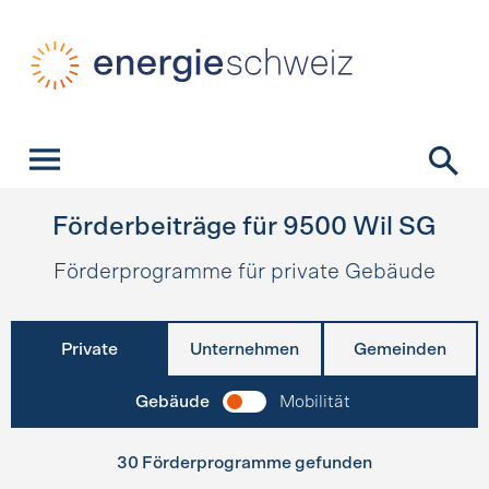
Schnellnavigation
Startseite
Navigation
Inhalt
Kontakt
Suche
Hauptnavigation
Förderbeiträge für
9500
Wil SG
Förderprogramme für private Gebäude
Private
Unternehmen
Gemeinden
Gebäude
Mobilität
30 Förderprogramme gefunden