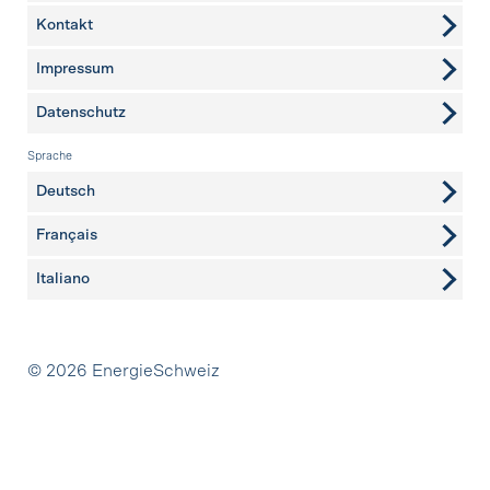
Kontakt
weitere Seiten
Impressum
Datenschutz
Sprache
Deutsch
Français
Italiano
Partner
© 2026 EnergieSchweiz