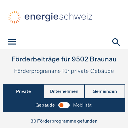
Schnellnavigation
Startseite
Navigation
Inhalt
Kontakt
Suche
Hauptnavigation
Förderbeiträge für
9502
Braunau
Förderprogramme für private Gebäude
Private
Unternehmen
Gemeinden
Gebäude
Mobilität
30 Förderprogramme gefunden