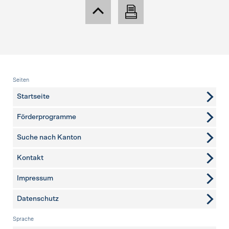
Fusszeile
Seiten
Startseite
Förderprogramme
Suche nach Kanton
Kontakt
weitere Seiten
Impressum
Datenschutz
Sprache