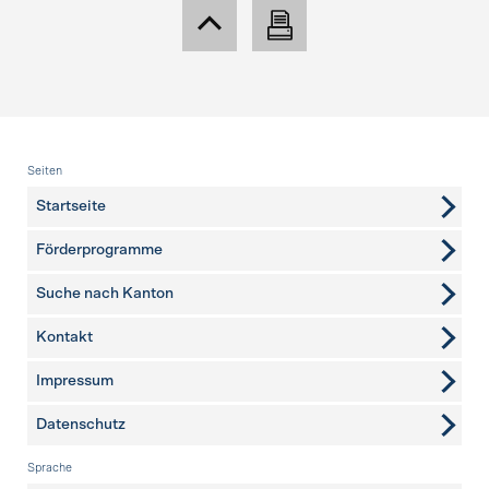
Fusszeile
Seiten
Startseite
Förderprogramme
Suche nach Kanton
Kontakt
weitere Seiten
Impressum
Datenschutz
Sprache