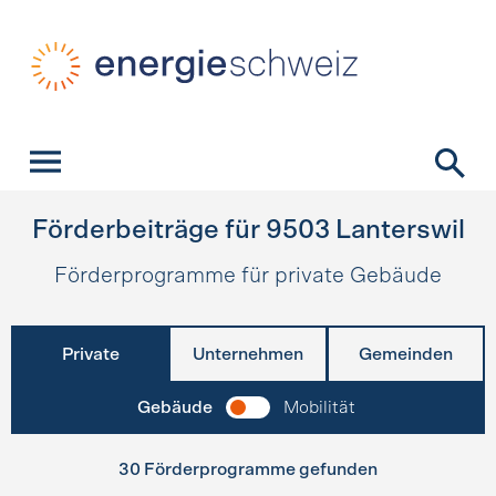
Schnellnavigation
Startseite
Navigation
Inhalt
Kontakt
Suche
Hauptnavigation
Förderbeiträge für
9503
Lanterswil
Förderprogramme für private Gebäude
Private
Unternehmen
Gemeinden
Gebäude
Mobilität
30 Förderprogramme gefunden