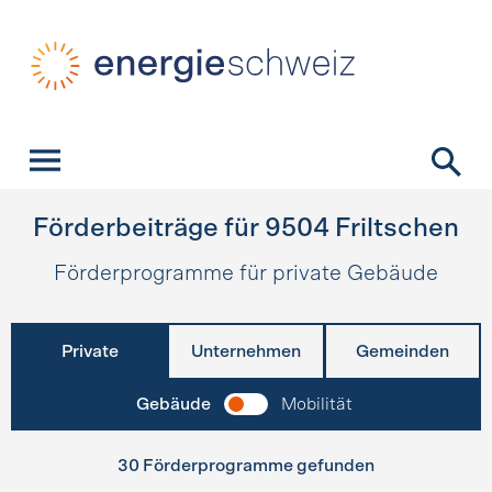
Schnellnavigation
Startseite
Navigation
Inhalt
Kontakt
Suche
Hauptnavigation
Förderbeiträge für
9504
Friltschen
Förderprogramme für private Gebäude
Private
Unternehmen
Gemeinden
Gebäude
Mobilität
30 Förderprogramme gefunden