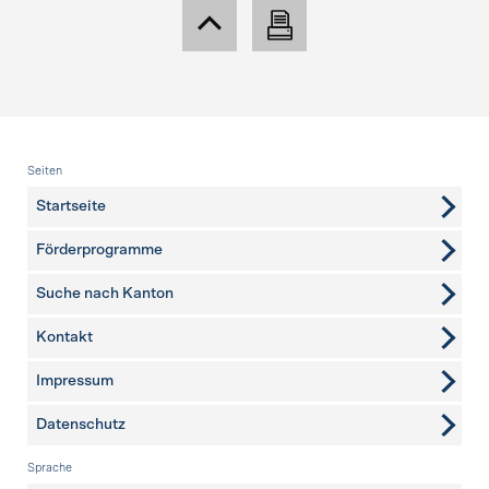
Fusszeile
Seiten
Startseite
Förderprogramme
Suche nach Kanton
Kontakt
weitere Seiten
Impressum
Datenschutz
Sprache