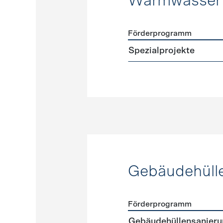
Warmwasser
Förderprogramm
Förderprogramme
Warmw
Spezialprojekte
Gebäudehüll
Förderprogramm
Förderprogramme
Gebäud
Gebäudehüllensanierun