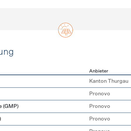
ung
Anbieter
rzeugung
Kanton Thurgau
Pronovo
e (GMP)
Pronovo
)
Pronovo