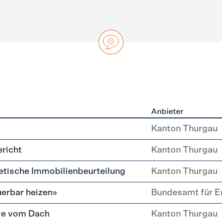
Anbieter
ng
Kanton Thurgau
richt
Kanton Thurgau
etische Immobilien­beurteilung
Kanton Thurgau
erbar heizen»
Bundesamt für E
ie vom Dach
Kanton Thurgau