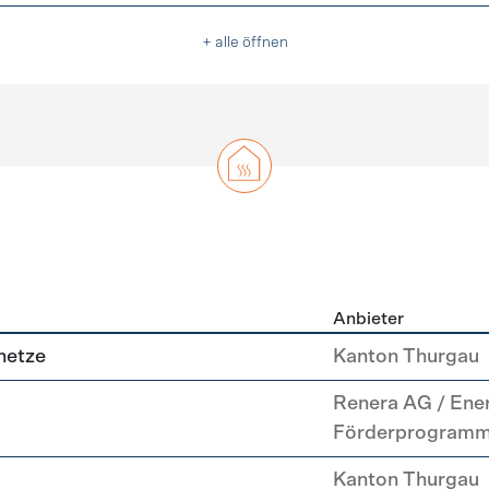
+ alle öffnen
Anbieter
g
netze
Kanton Thurgau
Renera AG / Ene
Förderprogram
Kanton Thurgau