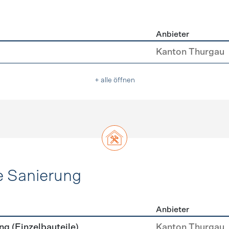
Anbieter
asser
Kanton Thurgau
+ alle öffnen
e Sanierung
Anbieter
ehülle Sanierung
g (Einzelbauteile)
Kanton Thurgau