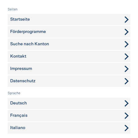
Fusszeile
Seiten
Startseite
Förderprogramme
Suche nach Kanton
Kontakt
weitere Seiten
Impressum
Datenschutz
Sprache
Deutsch
Français
Italiano