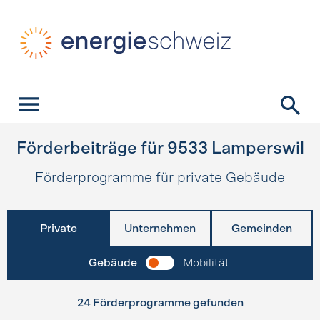
Schnellnavigation
Startseite
Navigation
Inhalt
Kontakt
Suche
Hauptnavigation
Förderbeiträge für
9533
Lamperswil
Förderprogramme für private Gebäude
Private
Unternehmen
Gemeinden
Gebäude
Mobilität
24 Förderprogramme gefunden