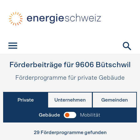
Schnellnavigation
Startseite
Navigation
Inhalt
Kontakt
Suche
Hauptnavigation
Förderbeiträge für
9606
Bütschwil
Förderprogramme für private Gebäude
Private
Unternehmen
Gemeinden
Gebäude
Mobilität
29 Förderprogramme gefunden