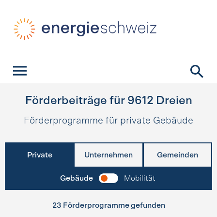
Schnellnavigation
Startseite
Navigation
Inhalt
Kontakt
Suche
Hauptnavigation
Förderbeiträge für
9612
Dreien
Förderprogramme für private Gebäude
Private
Unternehmen
Gemeinden
Gebäude
Mobilität
23 Förderprogramme gefunden