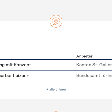
Anbieter
ng
ng mit Konzept
Kanton St. Galle
erbar heizen»
Bundesamt für E
+ alle öffnen