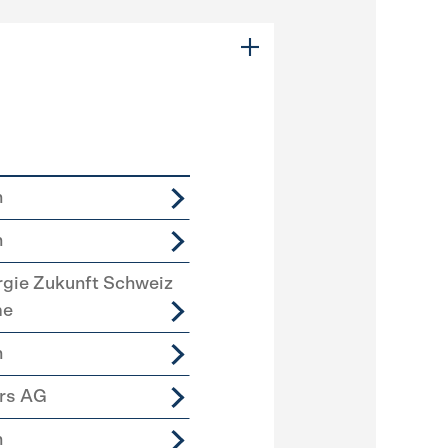
n
n
rgie Zukunft Schweiz
me
n
ers AG
n