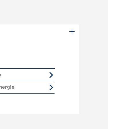
n
nergie