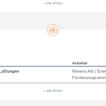
+ alle öffnen
Anbieter
g
 Lüftungen
Renera AG / Ene
Förderprogram
+ alle öffnen