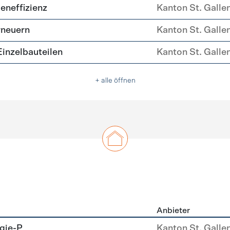
ehülle Sanierung
eneffizienz
Kanton St. Galle
rneuern
Kanton St. Galle
nzelbauteilen
Kanton St. Galle
+ alle öffnen
Anbieter
u
gie-P
Kanton St. Galle