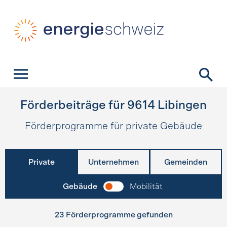
Schnellnavigation
Startseite
Navigation
Inhalt
Kontakt
Suche
Hauptnavigation
Förderbeiträge für
9614
Libingen
Förderprogramme für private Gebäude
Private
Unternehmen
Gemeinden
Gebäude
Mobilität
23 Förderprogramme gefunden